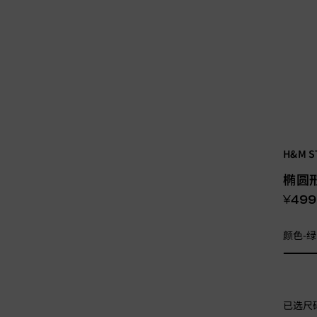
H&M S
椭圆
¥499
颜色-
已选尺