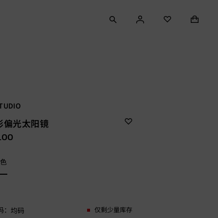
TUDIO
形偏光太阳镜
.00
绿色
仅剩少量库存
均码
码：