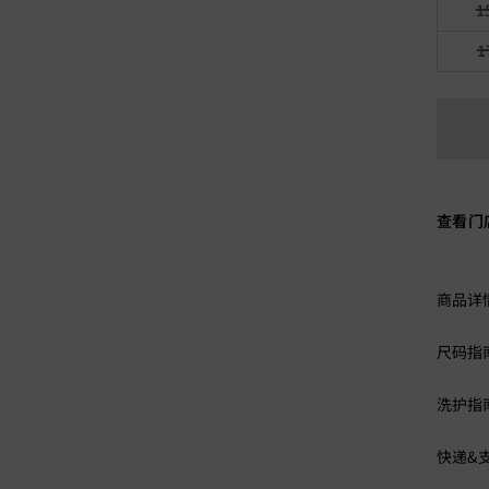
1
1
查看门
商品详
尺码指
洗护指
快递&