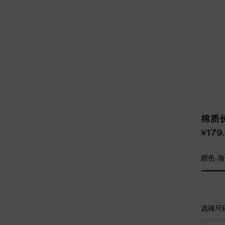
棉质
¥179
颜色-
选择尺