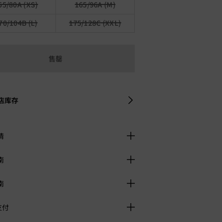
55/80A (XS)
165/96A (M)
70/104B (L)
175/128C (XXL)
售罄
店库存
情
南
南
支付