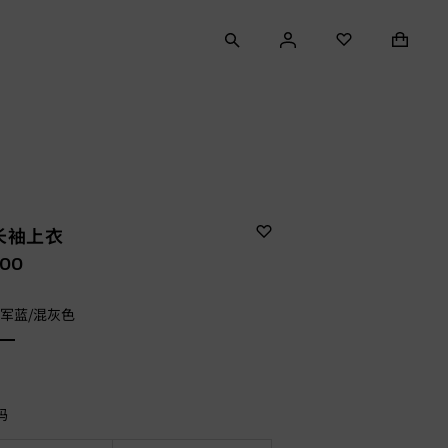
长袖上衣
.00
海军蓝/混灰色
码