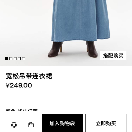
搭配购买
宽松吊带连衣裙
¥
249.00
颜色-
浅牛仔蓝
加入购物袋
立即购买