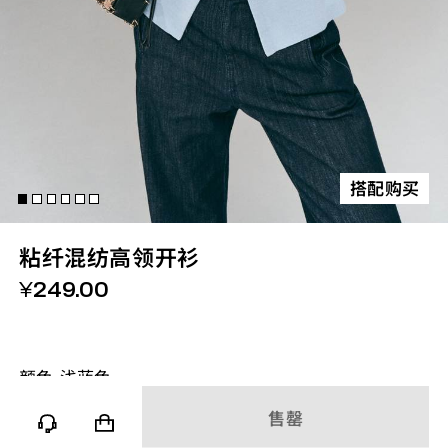
搭配购买
粘纤混纺高领开衫
¥
249.00
颜色-
浅蓝色
售罄