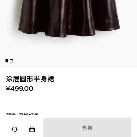
涂层圆形半身裙
¥
499.00
颜色-
深梅红色
售罄